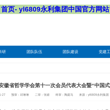
首页- yl6809永利集团中国官方网站
科研
团队队伍
团队建设
党建
参加安徽省哲学学会第十一次会员代表大会暨“中国
-27
预审：邱琳琳
二审：张婧
终审：陶庭马
来源：yl6809永利集团