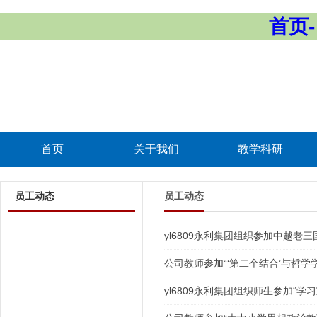
首页-
首页
关于我们
教学科研
员工动态
员工动态
yl6809永利集团组织参加中越老三
公司教师参加“‘第二个结合’与哲学
yl6809永利集团组织师生参加“