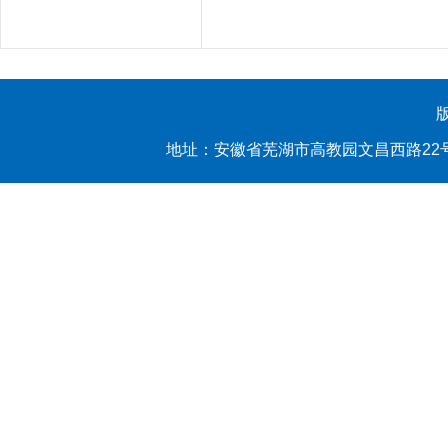
地址：安徽省芜湖市高教园文昌西路22号 yl